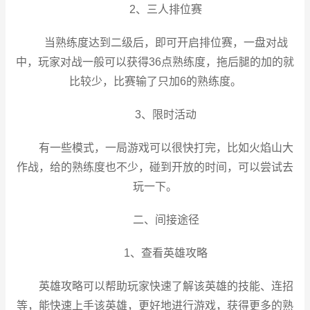
2、三人排位赛
当熟练度达到二级后，即可开启排位赛，一盘对战
中，玩家对战一般可以获得36点熟练度，拖后腿的加的就
比较少，比赛输了只加6的熟练度。
3、限时活动
有一些模式，一局游戏可以很快打完，比如火焰山大
作战，给的熟练度也不少，碰到开放的时间，可以尝试去
玩一下。
二、间接途径
1、查看英雄攻略
英雄攻略可以帮助玩家快速了解该英雄的技能、连招
等，能快速上手该英雄，更好地进行游戏，获得更多的熟