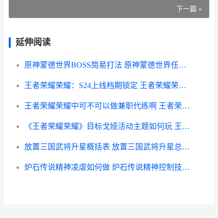
下一篇 »
延伸阅读
原神蒙德世界BOSS简易打法 原神蒙德世界任务接取地点
王者荣耀荣耀：S24上线档期锁定 王者荣耀荣耀之章
王者荣耀荣耀中可不可以做兼职代练啊 王者荣耀荣耀中操作简单的法师
《王者荣耀荣耀》目标戈娅活动主题如何玩 王者荣耀荣耀黄金是什么段位
放置三国武将升星概括表 放置三国武将升星总需要多少本体
炉石传说精神凌虐如何做 炉石传说精神控制技师台词