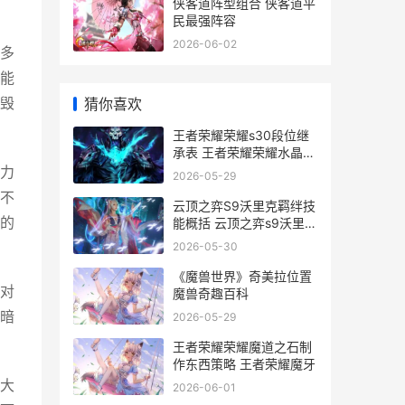
侠客道阵型组合 侠客道平
民最强阵容
2026-06-02
多
能
猜你喜欢
毁
王者荣耀荣耀s30段位继
承表 王者荣耀荣耀水晶多
少次必出
力
2026-05-29
不
云顶之弈S9沃里克羁绊技
的
能概括 云顶之弈s9沃里克
主c阵容
2026-05-30
《魔兽世界》奇美拉位置
对
魔兽奇趣百科
暗
2026-05-29
王者荣耀荣耀魔道之石制
作东西策略 王者荣耀魔牙
大
2026-06-01