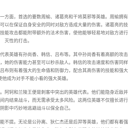
一方面，首选的要数周瑜、诸葛亮和干将莫邪等英雄。周瑜拥有
可以在保证自身安全的同时对敌方造成大量的伤害。诸葛亮的技
技能攻击都能附带额外的法术伤害，使他能够轻易地对敌方进行
灭性的打击。
代表英雄有孙尚香、韩信、吕布等。其中孙尚香有着高额的攻击
，她的伤害能力甚至可以秒杀敌人。韩信的攻击速度和伤害同样
吕布则有着强大的生命值和防御力，配合其高伤害的技能和强大
使他成为对手不能小看的强大英雄。
。阿轲和兰陵王便是刺客中突出的英雄代表。他们能隐身近敌并
间内结束战斗，而无需承受太多风险。这两位英雄不仅擅长进行
阴影中巧妙地逃避战斗以保全自己。
能不提。无论是公孙离、狄仁杰还是后羿等英雄，他们都有着强