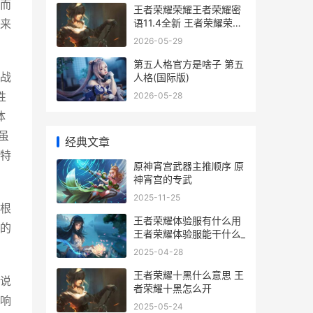
而
王者荣耀荣耀王者荣耀密
语11.4全新 王者荣耀荣耀
来
王者图片
2026-05-29
第五人格官方是啥子 第五
战
人格(国际版)
2026-05-28
性
体
虽
经典文章
特
原神宵宫武器主推顺序 原
神宵宫的专武
2025-11-25
根
王者荣耀体验服有什么用
的
王者荣耀体验服能干什么_
2025-04-28
王者荣耀十黑什么意思 王
说
者荣耀十黑怎么开
响
2025-05-24