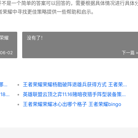
题并不是一个简单的答案可以回答的，需要根据具体情况进行具体
者荣耀中寻找更佳策略提供一些帮助和启示。
荣耀
没有了！
-06-02
下一篇 
王者荣耀荣耀哪个英雄伤害高 王者荣耀荣耀哪个称号最难
王者荣耀荣耀杨戬破阵退雄兵获得方式 王者荣耀荣耀杨玉环称号
第五人格古董商乔苓好不好 第五人格古董商r18图片
英雄联盟云顶之弈11.16赌暗夜猎手阵型装备策略 英雄联盟云顶之弈阵容最新版本
王者荣耀荣耀冰心出哪个格子 王者荣耀bingo