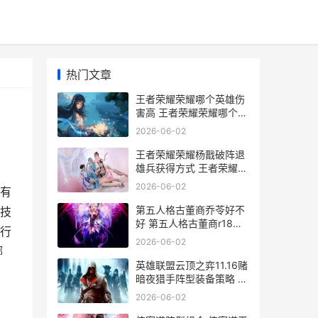
热门文章
王者荣耀荣耀哪个英雄伤
害高 王者荣耀荣耀哪个称
号最难
2026-06-02
王者荣耀荣耀杨戬破阵退
雄兵获得方式 王者荣耀荣
耀杨玉环称号
2026-06-02
有
第五人格古董商乔苓好不
技
好 第五人格古董商r18图
行
片
2026-06-02
哪
英雄联盟云顶之弈11.16赌
暗夜猎手阵型装备策略 英
雄联盟云顶之弈阵容最新
2026-06-02
版本