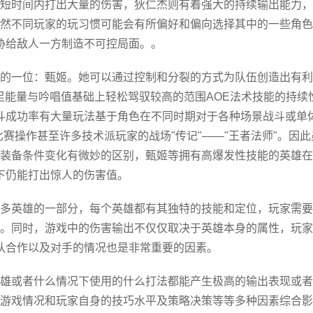
短时间内打出大量的伤害，狄仁杰则有着强大的持续输出能力，
然不同玩家的玩习惯可能会有所偏好和偏向选择其中的一些角色
胁给敌人一方制造不可控局面。。
的一位：甄姬。她可以通过控制和分裂的方式为队伍创造出有利
足能量与吟唱值基础上轻松驾驭较高的范围AOE法术技能的持续
斗成功率有大量玩法基于角色在不同时期对于各种场景战斗或单
赛操作甚至许多技术派玩家的战场"传记"——"王者法师"。因此
装备条件变化有微妙的区别，甄姬等拥有高爆发性技能的英雄在
下仍能打出惊人的伤害值。
多英雄的一部分，每个英雄都有其独特的技能和定位，玩家需要
。同时，游戏中的伤害输出不仅仅取决于英雄本身的属性，玩家
队合作以及对手的情况也是非常重要的因素。
雄或者什么情况下使用的什么打法都能产生极高的输出表现或者
游戏情况和玩家自身的技巧水平及策略决策等等多种因素综合影