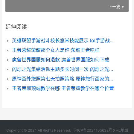
下一篇 »
延伸阅读
英雄联盟手游战斗校长悠米技能展示 lol手游战斗校长悠米技能怎么样
王者荣耀荣耀那个女人是谁 荣耀王者啥样
魔兽世界国服如何退款 魔兽世界国服如何下载
闪烁之光集结活动主题多长时间一次 闪烁之光集结是什么意思
原神画外旅照第七天拍照策略 原神旅行画家的画笔
王者荣耀顶端教学在哪 王者荣耀教学在哪个位置
Copyright © 2024 All Rights Reserved.
沪ICP备2024105632号
XML地图