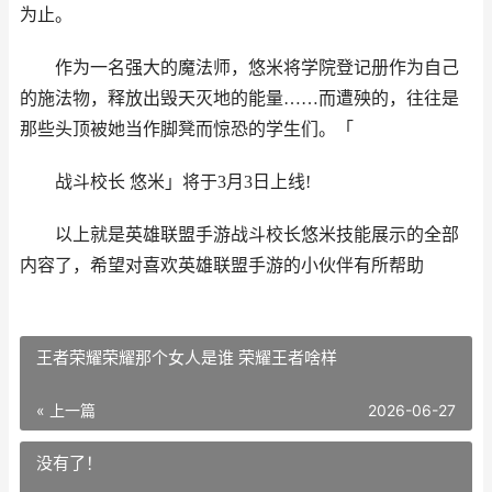
为止。
作为一名强大的魔法师，悠米将学院登记册作为自己
的施法物，释放出毁天灭地的能量……而遭殃的，往往是
那些头顶被她当作脚凳而惊恐的学生们。「
战斗校长 悠米」将于3月3日上线!
以上就是英雄联盟手游战斗校长悠米技能展示的全部
内容了，希望对喜欢英雄联盟手游的小伙伴有所帮助
王者荣耀荣耀那个女人是谁 荣耀王者啥样
« 上一篇
2026-06-27
没有了！