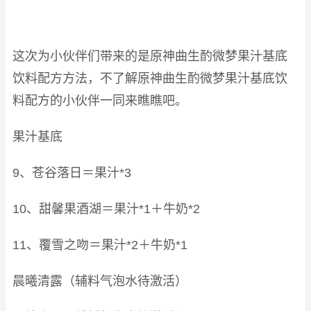
这次为小伙伴们带来的是原神曲生酌微梦果汁基底
饮料配方方法，不了解原神曲生酌微梦果汁基底饮
料配方的小伙伴一同来瞧瞧吧。
果汁基底
9、苍谷落日＝果汁*3
10、甜馨果酒湖＝果汁*1＋牛奶*2
11、覆雪之吻＝果汁*2＋牛奶*1
晨曦清露（辅料气泡水待激活）