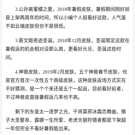
3.公孙离蜜橘之夏，2018年暑假皮肤，暑假期间刚好就
是上架两周年的时间，所以小编个人挺看好这款，人气虽
不如云端皮肤但也不是很低。
3.蔡文姬奇迹圣诞，2018年12月皮肤，圣诞限定这款在
暑假返的机会相对没那么高，更看好元旦、圣诞这些时
间。
4.神兽皮肤，2019年2月皮肤，五个神兽春节皮肤，也
是官方首次一次性五个高级皮肤，这种皮肤返场方式实在
不好猜测，是一个个来还是五个一起返，目前看好前者，
不过神兽皮直接暑假返几率也不高。
剩下的东皇太一逐梦之光、干将莫邪冰霜恋舞曲、猴
子大圣娶亲、露娜一生所爱、老虎天狼狩猎者都是下架超
一年但完全不看好暑假能出来。