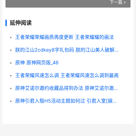
下一篇 »
延伸阅读
王者荣耀荣耀画质再度更新 王者荣耀耀的画法
朕的江山2cdkey8字礼包码 朕的江山美人破解版下载
原神 原神网页版_46
王者荣耀风速怎么调 王者荣耀风速怎么调到最高
原神艾诺尔邀约收藏品得到办法 原神艾诺尔邀约2
原神引君入彀H5活动主题如何过 引君入室[娱乐圈]最新章节-引君入室[娱乐圈]无弹窗