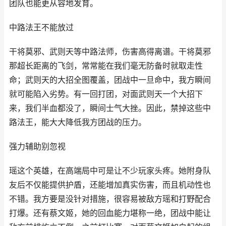
团队也能更从容地发育。
中路法王不能放过
干将莫邪、武则天等中路法师，伤害高得离谱。干将莫邪
那超长距离的飞剑，常常能在我们毫无防备时就取走性
命；武则天的大招全图覆盖，团战中一旦命中，我方瞬间
就可能陷入劣势。有一回打团，对面武则天一个大招下
来，我们半血都没了，瞬间士气大挫。因此，禁掉这些中
路法王，能大大降低我方团战的压力。
强力辅助别忽视
瑶这个英雄，在高端局中可是让不少玩家头疼。她附身队
友后不仅能提供护盾，还能增加真实伤害，而且机动性也
不错。我方要是没针对措施，很容易被敌方瑶和打野配合
打爆。还有蔡文姬，她的回血能力堪称一绝，团战中能让