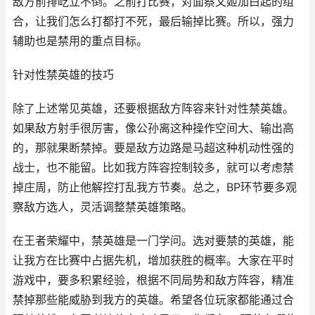
敌方前排屹立不倒。之前打比赛，对面蔡文姬加白起的组
合，让我们怎么打都打不死，最后输掉比赛。所以，强力
辅助也是禁用的重点目标。
针对性禁英雄的技巧
除了上述常见英雄，还要根据敌方阵容来针对性禁英雄。
如果敌方射手很厉害，像公孙离这种操作空间大、输出高
的，那就果断禁掉。要是敌方边路是马超这种机动性强的
战士，也不能留。比如我方阵容控制较多，就可以考虑禁
掉庄周，防止他解控打乱我方节奏。总之，BP环节要多观
察敌方选人，灵活调整禁英雄策略。
在王者荣耀中，禁英雄是一门学问。选对要禁的英雄，能
让我方在比赛中占据先机，增加获胜的概率。大家在平时
游戏中，要多积累经验，根据不同局势和敌方阵容，精准
禁掉那些能威胁到我方的英雄。希望各位玩家都能通过合