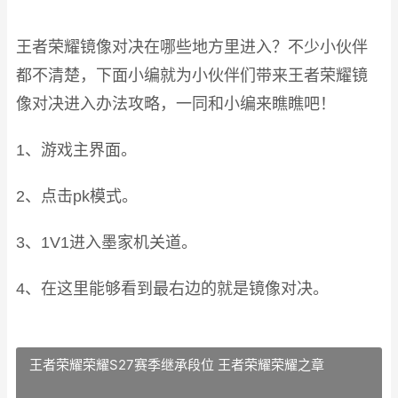
王者荣耀镜像对决在哪些地方里进入？不少小伙伴
都不清楚，下面小编就为小伙伴们带来王者荣耀镜
像对决进入办法攻略，一同和小编来瞧瞧吧！
1、游戏主界面。
2、点击pk模式。
3、1V1进入墨家机关道。
4、在这里能够看到最右边的就是镜像对决。
王者荣耀荣耀S27赛季继承段位 王者荣耀荣耀之章