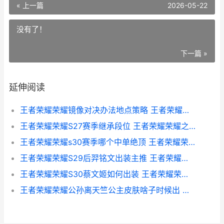
« 上一篇
2026-05-22
没有了！
下一篇 »
延伸阅读
王者荣耀荣耀镜像对决办法地点策略 王者荣耀镜讲解
王者荣耀荣耀S27赛季继承段位 王者荣耀荣耀之章
王者荣耀荣耀s30赛季哪个中单绝顶 王者荣耀荣耀战区怎么修改别的地区
王者荣耀荣耀S29后羿铭文出装主推 王者荣耀荣耀水晶可以送人吗
王者荣耀荣耀S30蔡文姬如何出装 王者荣耀荣耀水晶可以送人吗
王者荣耀荣耀公孙离天竺公主皮肤啥子时候出 王者荣耀公关网