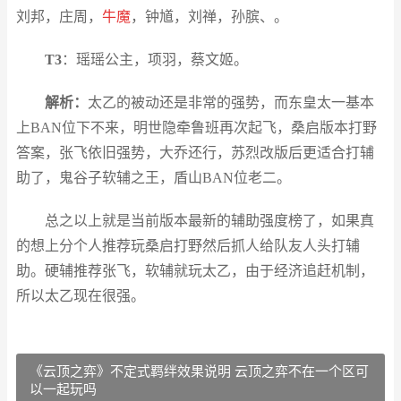
刘邦，庄周，
牛魔
，钟馗，刘禅，孙膑、。
T3
：瑶瑶公主，项羽，蔡文姬。
解析
：
太乙的被动还是非常的强势，而东皇太一基本
上BAN位下不来，明世隐牵鲁班再次起飞，桑启版本打野
答案，张飞依旧强势，大乔还行，苏烈改版后更适合打辅
助了，鬼谷子软辅之王，盾山BAN位老二。
总之以上就是当前版本最新的辅助强度榜了，如果真
的想上分个人推荐玩桑启打野然后抓人给队友人头打辅
助。硬辅推荐张飞，软辅就玩太乙，由于经济追赶机制，
所以太乙现在很强。
《云顶之弈》不定式羁绊效果说明 云顶之弈不在一个区可
以一起玩吗