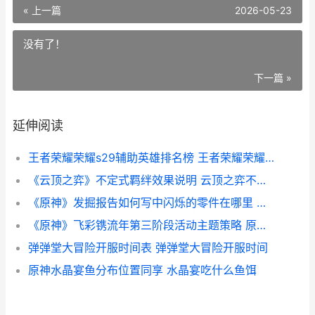
« 上一篇
2026-05-23
没有了！
下一篇 »
延伸阅读
王者荣耀荣耀s29辅助英雄排名榜 王者荣耀荣耀之章
《云顶之弈》不定式羁绊效果说明 云顶之弈不在一个区可以一起玩吗
《原神》发掘报告如何写中闪烁的零件在哪里 原神带发现
《原神》飞彩镌流年第三阶段活动主题策略 原神 飞
弹弹堂大冒险开服时间表 弹弹堂大冒险开服时间
原神水晶宴鱼分布位置同享 水晶宴吃什么鱼饵