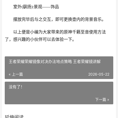
室外(飖扬):景观——饰品
摆放完毕后与之交互，即可更换壶内的背景音乐。
以上便是小编为大家带来的原神千籁至音使用方法
了，感兴趣的小伙伴可以去体验一下。
王者荣耀荣耀镜像对决办法地点策略 王者荣耀镜讲解
« 上一篇
2026-05-22
没有了！
下一篇 »
延伸阅读