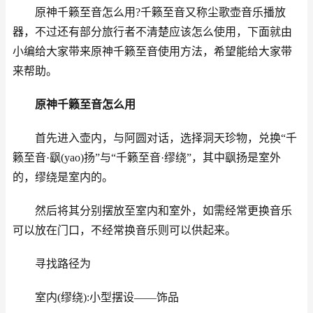
原神千籁至音怎么用?千籁至音又称尘歌壶音乐播放
器，不过还有部分旅行者不清楚应该怎么使用，下面就由
小编给大家带来原神千籁至音使用方法，希望能给大家带
来帮助。
原神千籁至音怎么用
首先进入壶内，与阿圆对话，选择洞天珍物，兑换“千
籁至音·飖(yao)扬”与“千籁至音·缪绕”，其中飖扬是室外
的，缪绕是室内的。
然后将其分别摆放至室内和室外，如需经常更换音乐
可以放在门口，不经常换音乐则可以供起来。
寻找路径为
室内(缪绕):小型摆设——饰品