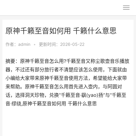
原神千籁至音如何用 千籁什么意思
作者：
admin
•
更新时间：2026-05-22
摘要：原神千籁至音怎么用?千籁至音又称尘歌壶音乐播放
器，不过还有部分旅行者不清楚应该怎么使用，下面就由
小编给大家带来原神千籁至音使用方法，希望能给大家带
来帮助。原神千籁至音怎么用首先进入壶内，与阿圆对
话，选择洞天珍物，兑换“千籁至音·飖(yao)扬”与“千籁至
音·缪绕,原神千籁至音如何用 千籁什么意思